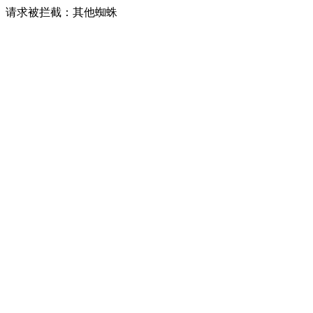
请求被拦截：其他蜘蛛