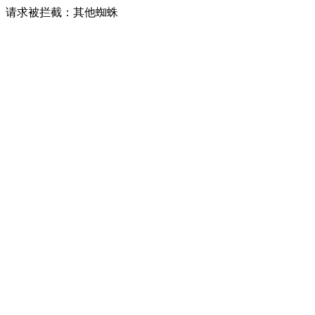
请求被拦截：其他蜘蛛