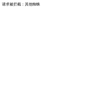
请求被拦截：其他蜘蛛