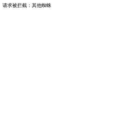
请求被拦截：其他蜘蛛