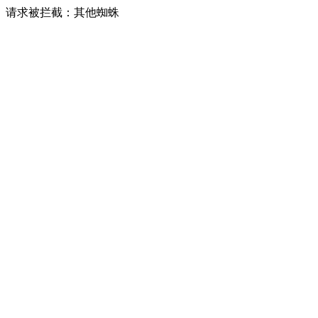
请求被拦截：其他蜘蛛