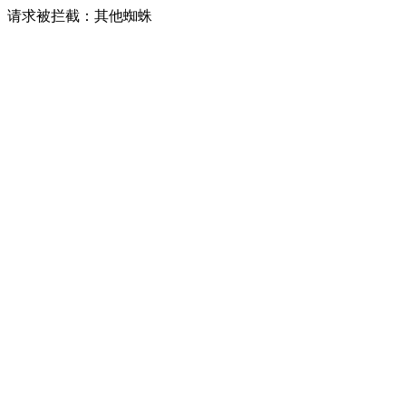
请求被拦截：其他蜘蛛