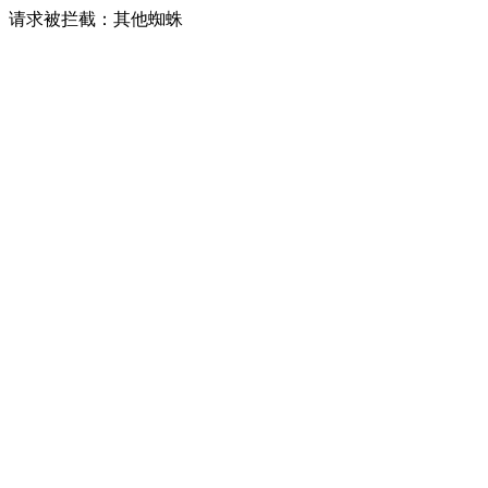
请求被拦截：其他蜘蛛