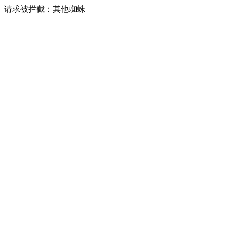
请求被拦截：其他蜘蛛