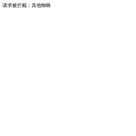
请求被拦截：其他蜘蛛