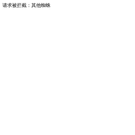
请求被拦截：其他蜘蛛