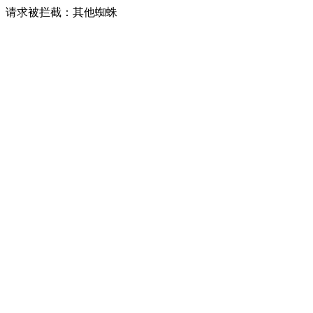
请求被拦截：其他蜘蛛