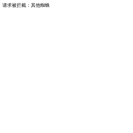
请求被拦截：其他蜘蛛