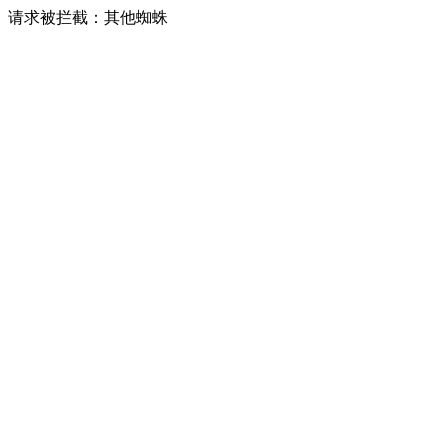
请求被拦截：其他蜘蛛