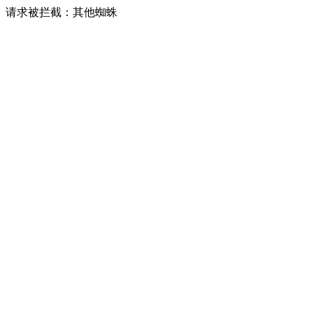
请求被拦截：其他蜘蛛