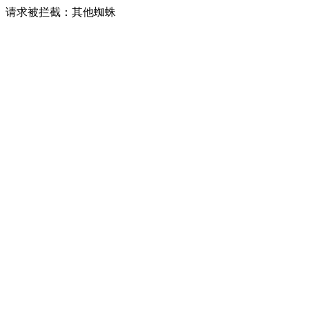
请求被拦截：其他蜘蛛