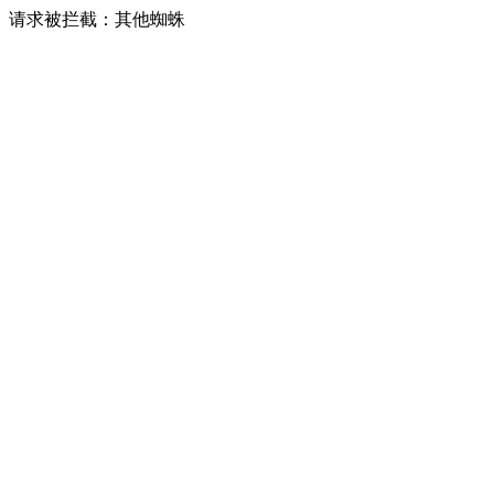
请求被拦截：其他蜘蛛