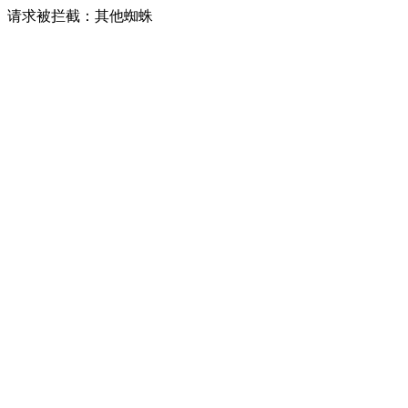
请求被拦截：其他蜘蛛