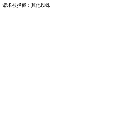
请求被拦截：其他蜘蛛