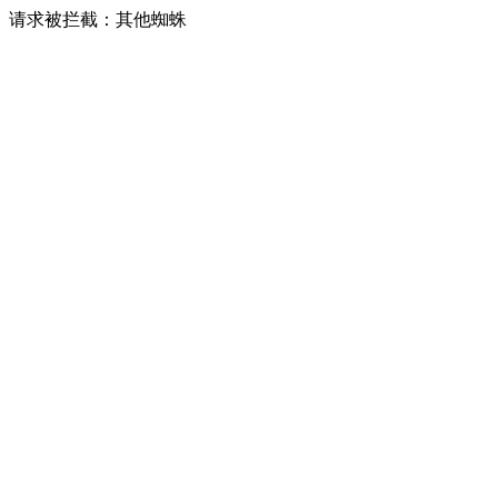
请求被拦截：其他蜘蛛