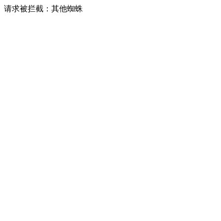
请求被拦截：其他蜘蛛