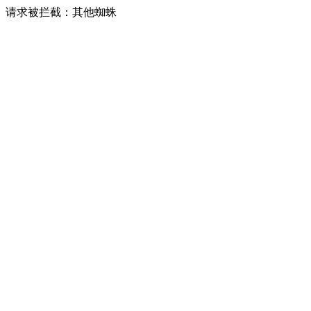
请求被拦截：其他蜘蛛