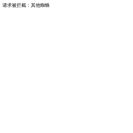
请求被拦截：其他蜘蛛