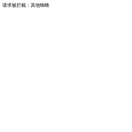
请求被拦截：其他蜘蛛