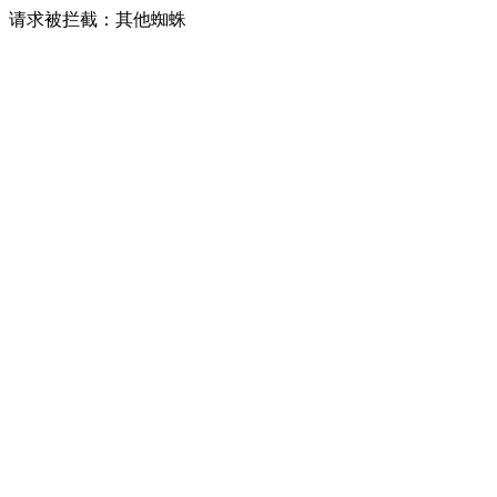
请求被拦截：其他蜘蛛