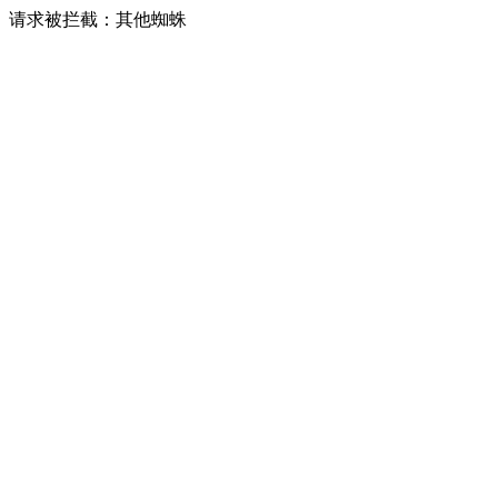
请求被拦截：其他蜘蛛