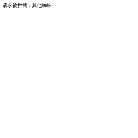
请求被拦截：其他蜘蛛