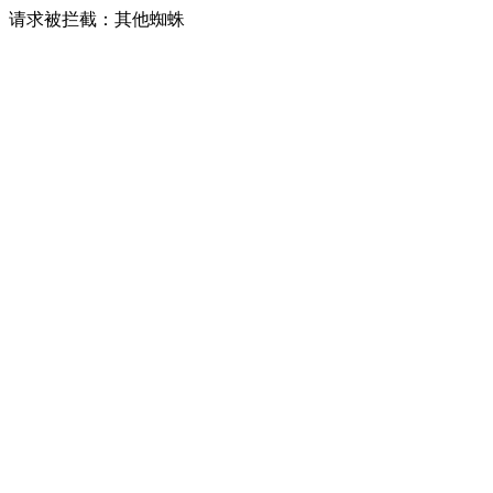
请求被拦截：其他蜘蛛