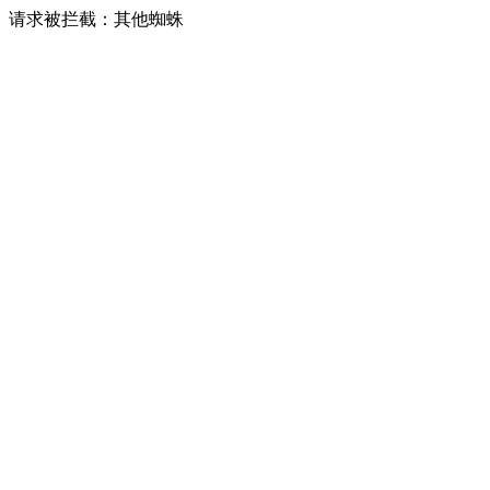
请求被拦截：其他蜘蛛