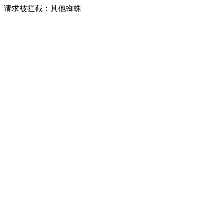
请求被拦截：其他蜘蛛